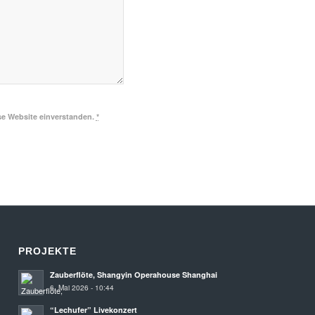
se Website einverstanden.
*
PROJEKTE
Zauberflöte, Shangyin Operahouse Shanghai
6. Mai 2026 - 10:44
“Lechufer” Livekonzert