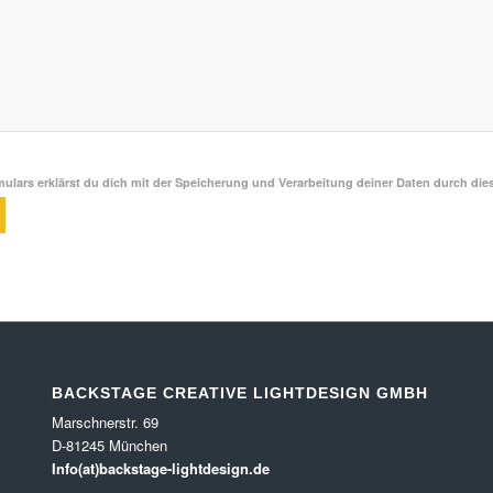
ulars erklärst du dich mit der Speicherung und Verarbeitung deiner Daten durch die
BACKSTAGE CREATIVE LIGHTDESIGN GMBH
Marschnerstr. 69
D-81245 München
Info(at)backstage-lightdesign.de