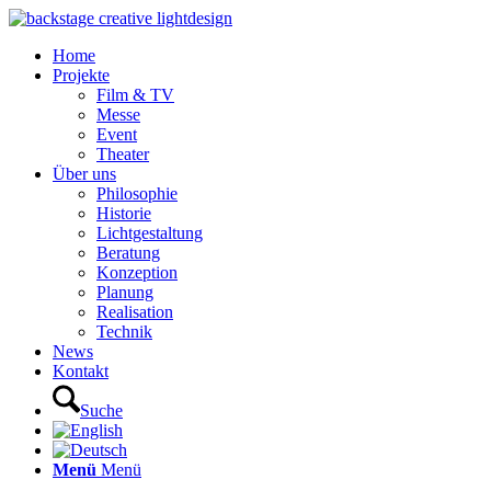
Home
Projekte
Film & TV
Messe
Event
Theater
Über uns
Philosophie
Historie
Lichtgestaltung
Beratung
Konzeption
Planung
Realisation
Technik
News
Kontakt
Suche
Menü
Menü