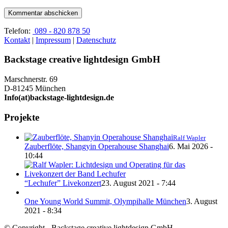
Telefon:
089 - 820 878 50
Kontakt
|
Impressum
|
Datenschutz
Backstage creative lightdesign GmbH
Marschnerstr. 69
D-81245 München
Info(at)backstage-lightdesign.de
Projekte
Ralf Wapler
Zauberflöte, Shangyin Operahouse Shanghai
6. Mai 2026 -
10:44
“Lechufer” Livekonzert
23. August 2021 - 7:44
One Young World Summit, Olympihalle München
3. August
2021 - 8:34
© Copyright - Backstage creative lightdesign GmbH