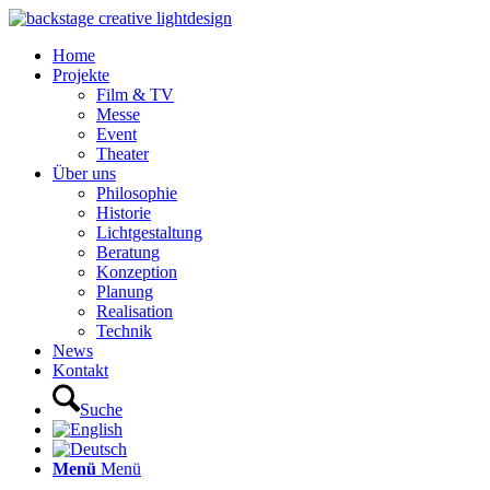
Home
Projekte
Film & TV
Messe
Event
Theater
Über uns
Philosophie
Historie
Lichtgestaltung
Beratung
Konzeption
Planung
Realisation
Technik
News
Kontakt
Suche
Menü
Menü