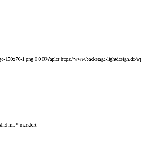
ogo-150x76-1.png
0
0
RWapler
https://www.backstage-lightdesign.de/
sind mit
*
markiert