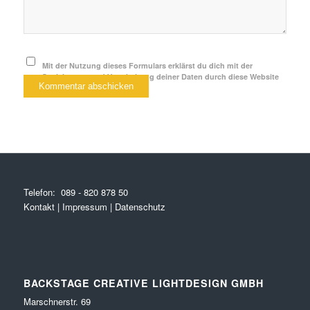
Mit der Nutzung dieses Formulars erklärst du dich mit der
Speicherung und Verarbeitung deiner Daten durch diese Website
einverstanden.
*
Telefon:
089 - 820 878 50
Kontakt
|
Impressum
|
Datenschutz
BACKSTAGE CREATIVE LIGHTDESIGN GMBH
Marschnerstr. 69