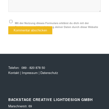
Mit der Nutzung dieses Formulars erklärst du dich mit der
Speicherung und Verarbeitung deiner Daten durch diese Website
einverstanden.
*
Telefon:
089 - 820 878 50
Kontakt
|
Impressum
|
Datenschutz
BACKSTAGE CREATIVE LIGHTDESIGN GMBH
Marschnerstr. 69