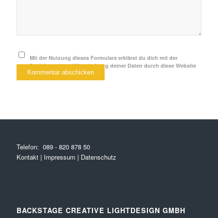
Mit der Nutzung dieses Formulars erklärst du dich mit der
Speicherung und Verarbeitung deiner Daten durch diese Website
einverstanden.
*
Telefon:
089 - 820 878 50
Kontakt
|
Impressum
|
Datenschutz
BACKSTAGE CREATIVE LIGHTDESIGN GMBH