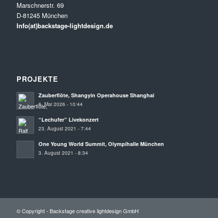
Marschnerstr. 69
D-81245 München
Info(at)backstage-lightdesign.de
PROJEKTE
Zauberflöte, Shangyin Operahouse Shanghai
6. Mai 2026 - 10:44
“Lechufer” Livekonzert
23. August 2021 - 7:44
One Young World Summit, Olympihalle München
3. August 2021 - 8:34
© Copyright - Backstage creative lightdesign GmbH