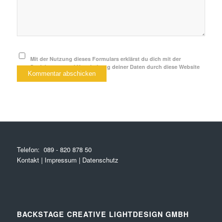
Mit der Nutzung dieses Formulars erklärst du dich mit der
Speicherung und Verarbeitung deiner Daten durch diese Website
einverstanden.
*
Telefon:
089 - 820 878 50
Kontakt
|
Impressum
|
Datenschutz
BACKSTAGE CREATIVE LIGHTDESIGN GMBH