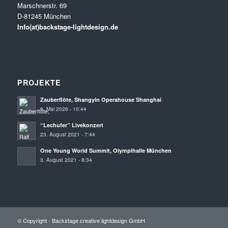
Marschnerstr. 69
D-81245 München
Info(at)backstage-lightdesign.de
PROJEKTE
Zauberflöte, Shangyin Operahouse Shanghai
6. Mai 2026 - 10:44
“Lechufer” Livekonzert
23. August 2021 - 7:44
One Young World Summit, Olympihalle München
3. August 2021 - 8:34
© Copyright - Backstage creative lightdesign GmbH