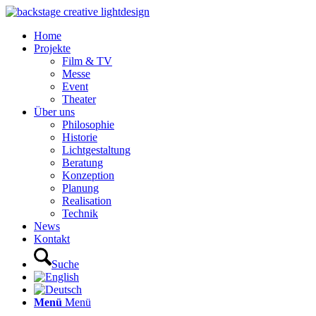
Home
Projekte
Film & TV
Messe
Event
Theater
Über uns
Philosophie
Historie
Lichtgestaltung
Beratung
Konzeption
Planung
Realisation
Technik
News
Kontakt
Suche
Menü
Menü