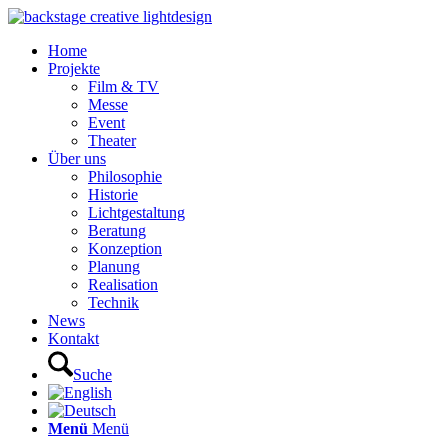
Home
Projekte
Film & TV
Messe
Event
Theater
Über uns
Philosophie
Historie
Lichtgestaltung
Beratung
Konzeption
Planung
Realisation
Technik
News
Kontakt
Suche
Menü
Menü