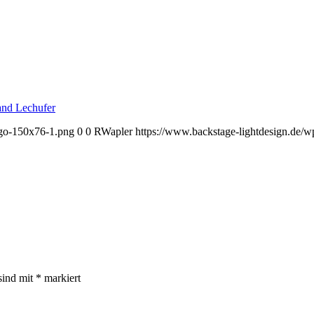
ogo-150x76-1.png
0
0
RWapler
https://www.backstage-lightdesign.de/
sind mit
*
markiert