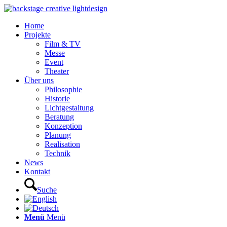
Home
Projekte
Film & TV
Messe
Event
Theater
Über uns
Philosophie
Historie
Lichtgestaltung
Beratung
Konzeption
Planung
Realisation
Technik
News
Kontakt
Suche
Menü
Menü