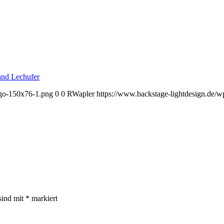
ogo-150x76-1.png
0
0
RWapler
https://www.backstage-lightdesign.de/
sind mit
*
markiert