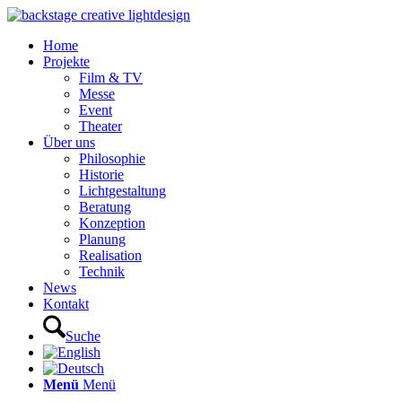
Home
Projekte
Film & TV
Messe
Event
Theater
Über uns
Philosophie
Historie
Lichtgestaltung
Beratung
Konzeption
Planung
Realisation
Technik
News
Kontakt
Suche
Menü
Menü