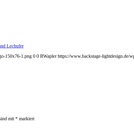
ogo-150x76-1.png
0
0
RWapler
https://www.backstage-lightdesign.de/
sind mit
*
markiert