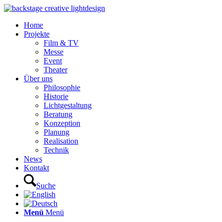
Home
Projekte
Film & TV
Messe
Event
Theater
Über uns
Philosophie
Historie
Lichtgestaltung
Beratung
Konzeption
Planung
Realisation
Technik
News
Kontakt
Suche
Menü
Menü