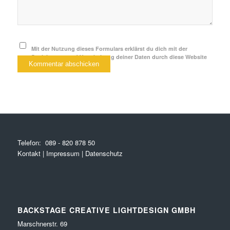
Mit der Nutzung dieses Formulars erklärst du dich mit der
Speicherung und Verarbeitung deiner Daten durch diese Website
einverstanden.
*
Telefon:
089 - 820 878 50
Kontakt
|
Impressum
|
Datenschutz
BACKSTAGE CREATIVE LIGHTDESIGN GMBH
Marschnerstr. 69