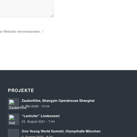
se Website einverstanden.
*
PROJEKTE
Zauberflöte, Shangyin Operahouse Shanghai
6. Mai 2026 - 10:44
“Lechufer” Livekonzert
23. August 2021 - 7:44
One Young World Summit, Olympihalle München
3. August 2021 - 8:34