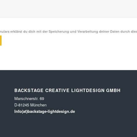
ulars erklärst du dich mit der Speicherung und Verarbeitung deiner Daten durch die
BACKSTAGE CREATIVE LIGHTDESIGN GMBH
Marschnerstr. 69
D-81245 München
Info(at)backstage-lightdesign.de