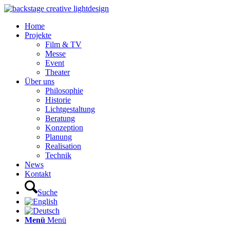
Home
Projekte
Film & TV
Messe
Event
Theater
Über uns
Philosophie
Historie
Lichtgestaltung
Beratung
Konzeption
Planung
Realisation
Technik
News
Kontakt
Suche
Menü
Menü