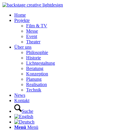
Home
Projekte
Film & TV
Messe
Event
Theater
Über uns
Philosophie
Historie
Lichtgestaltung
Beratung
Konzeption
Planung
Realisation
Technik
News
Kontakt
Suche
Menü
Menü