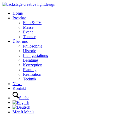
Home
Projekte
Film & TV
Messe
Event
Theater
Über uns
Philosophie
Historie
Lichtgestaltung
Beratung
Konzeption
Planung
Realisation
Technik
News
Kontakt
Suche
Menü
Menü