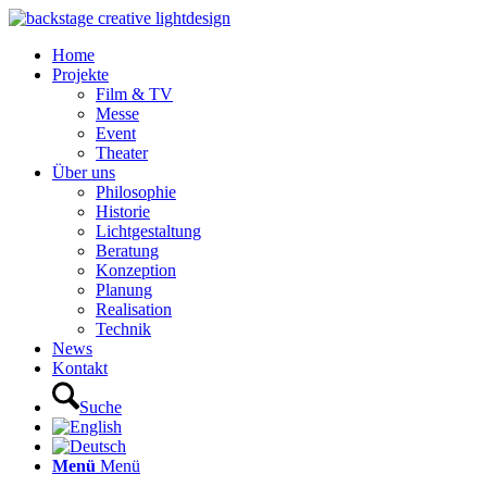
Home
Projekte
Film & TV
Messe
Event
Theater
Über uns
Philosophie
Historie
Lichtgestaltung
Beratung
Konzeption
Planung
Realisation
Technik
News
Kontakt
Suche
Menü
Menü