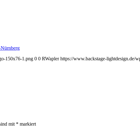
ogo-150x76-1.png
0
0
RWapler
https://www.backstage-lightdesign.de/
sind mit
*
markiert