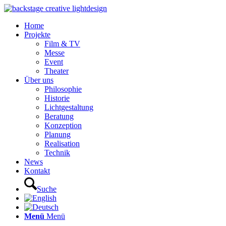
Home
Projekte
Film & TV
Messe
Event
Theater
Über uns
Philosophie
Historie
Lichtgestaltung
Beratung
Konzeption
Planung
Realisation
Technik
News
Kontakt
Suche
Menü
Menü