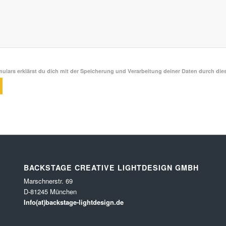
ulars erklärst du dich mit der Speicherung und Verarbeitung deiner Daten durch die
BACKSTAGE CREATIVE LIGHTDESIGN GMBH
Marschnerstr. 69
D-81245 München
Info(at)backstage-lightdesign.de