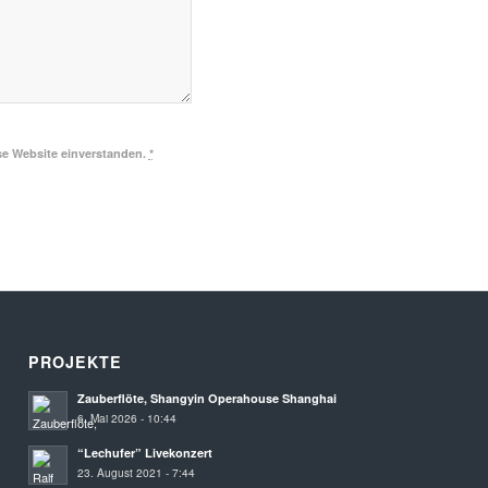
se Website einverstanden.
*
PROJEKTE
Zauberflöte, Shangyin Operahouse Shanghai
6. Mai 2026 - 10:44
“Lechufer” Livekonzert
23. August 2021 - 7:44