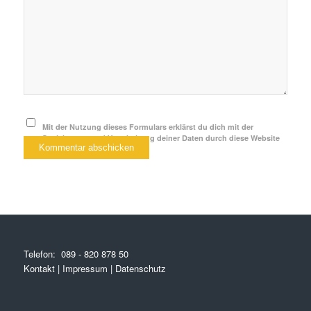
Mit der Nutzung dieses Formulars erklärst du dich mit der
Speicherung und Verarbeitung deiner Daten durch diese Website
einverstanden.
*
Telefon:
089 - 820 878 50
Kontakt
|
Impressum
|
Datenschutz