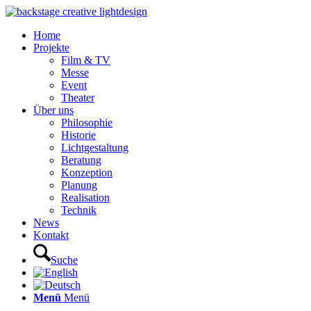
Home
Projekte
Film & TV
Messe
Event
Theater
Über uns
Philosophie
Historie
Lichtgestaltung
Beratung
Konzeption
Planung
Realisation
Technik
News
Kontakt
Suche
Menü
Menü