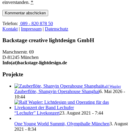
einverstanden.
*
Telefon:
089 - 820 878 50
Kontakt
|
Impressum
|
Datenschutz
Backstage creative lightdesign GmbH
Marschnerstr. 69
D-81245 München
Info(at)backstage-lightdesign.de
Projekte
Ralf Wapler
Zauberflöte, Shangyin Operahouse Shanghai
6. Mai 2026 -
10:44
“Lechufer” Livekonzert
23. August 2021 - 7:44
One Young World Summit, Olympihalle München
3. August
2021 - 8:34