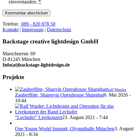
einverstanden.
*
Telefon:
089 - 820 878 50
Kontakt
|
Impressum
|
Datenschutz
Backstage creative lightdesign GmbH
Marschnerstr. 69
D-81245 München
Info(at)backstage-lightdesign.de
Projekte
Ralf Wapler
Zauberflöte, Shangyin Operahouse Shanghai
6. Mai 2026 -
10:44
“Lechufer” Livekonzert
23. August 2021 - 7:44
One Young World Summit, Olympihalle München
3. August
2021 - 8:34