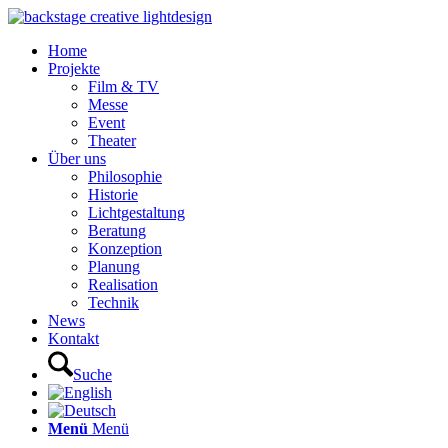
Home
Projekte
Film & TV
Messe
Event
Theater
Über uns
Philosophie
Historie
Lichtgestaltung
Beratung
Konzeption
Planung
Realisation
Technik
News
Kontakt
Suche
Menü
Menü