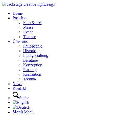
Home
Projekte
Film & TV
Messe
Event
Theater
Über uns
Philosophie
Historie
Lichtgestaltung
Beratung
Konzeption
Planung
Realisation
Technik
News
Kontakt
Suche
Menü
Menü