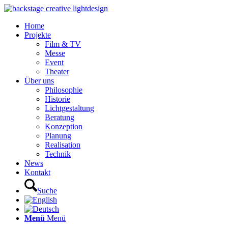
Home
Projekte
Film & TV
Messe
Event
Theater
Über uns
Philosophie
Historie
Lichtgestaltung
Beratung
Konzeption
Planung
Realisation
Technik
News
Kontakt
Suche
Menü
Menü