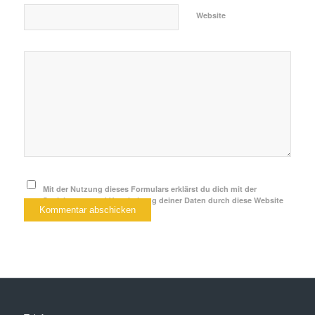
Website
Mit der Nutzung dieses Formulars erklärst du dich mit der
Speicherung und Verarbeitung deiner Daten durch diese Website
einverstanden.
*