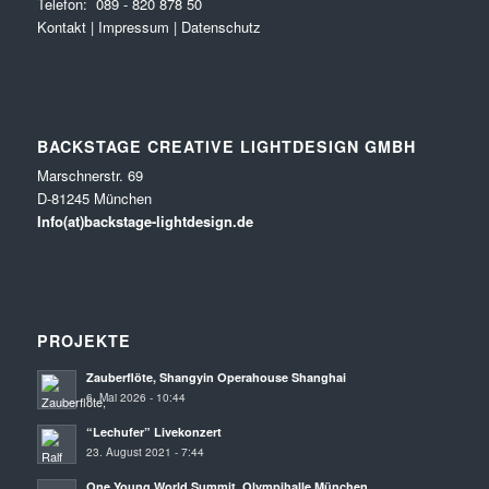
Telefon:
089 - 820 878 50
Kontakt
|
Impressum
|
Datenschutz
BACKSTAGE CREATIVE LIGHTDESIGN GMBH
Marschnerstr. 69
D-81245 München
Info(at)backstage-lightdesign.de
PROJEKTE
Zauberflöte, Shangyin Operahouse Shanghai
6. Mai 2026 - 10:44
“Lechufer” Livekonzert
23. August 2021 - 7:44
One Young World Summit, Olympihalle München