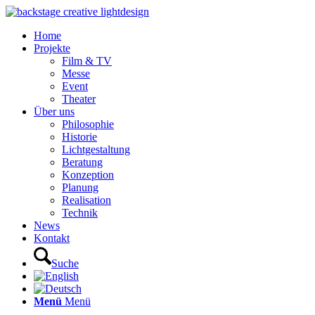
Home
Projekte
Film & TV
Messe
Event
Theater
Über uns
Philosophie
Historie
Lichtgestaltung
Beratung
Konzeption
Planung
Realisation
Technik
News
Kontakt
Suche
Menü
Menü