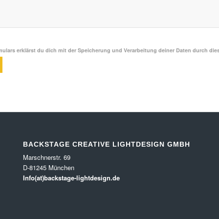
ulars erklärst du dich mit der Speicherung und Verarbeitung deiner Daten durch die
BACKSTAGE CREATIVE LIGHTDESIGN GMBH
Marschnerstr. 69
D-81245 München
Info(at)backstage-lightdesign.de