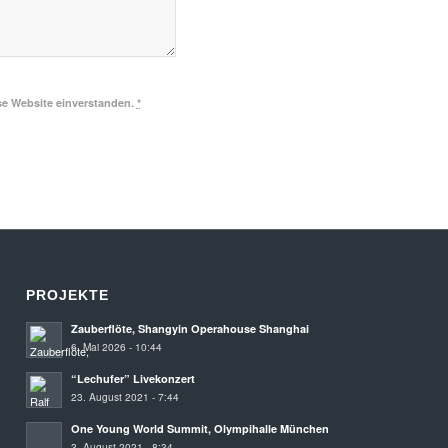
se Website einverstanden.
*
PROJEKTE
Zauberflöte, Shangyin Operahouse Shanghai
6. Mai 2026 - 10:44
“Lechufer” Livekonzert
23. August 2021 - 7:44
One Young World Summit, Olympihalle München
3. August 2021 - 8:34