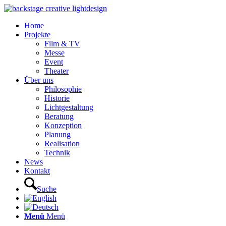
Home
Projekte
Film & TV
Messe
Event
Theater
Über uns
Philosophie
Historie
Lichtgestaltung
Beratung
Konzeption
Planung
Realisation
Technik
News
Kontakt
Suche
Menü
Menü