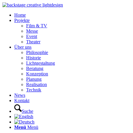
Home
Projekte
Film & TV
Messe
Event
Theater
Über uns
Philosophie
Historie
Lichtgestaltung
Beratung
Konzeption
Planung
Realisation
Technik
News
Kontakt
Suche
Menü
Menü