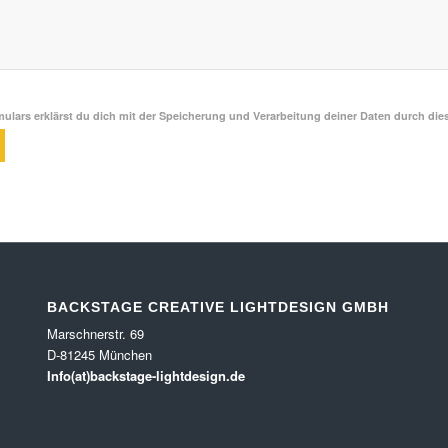
ulars erklärst du dich mit der Speicherung und Verarbeitung deiner Daten durch die
BACKSTAGE CREATIVE LIGHTDESIGN GMBH
Marschnerstr. 69
D-81245 München
Info(at)backstage-lightdesign.de