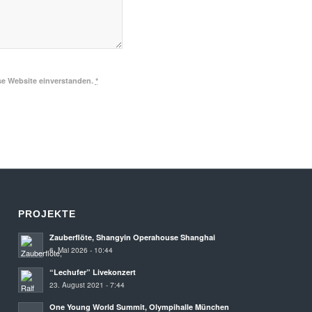
se Website einverstanden.
*
PROJEKTE
Zauberflöte, Shangyin Operahouse Shanghai
6. Mai 2026 - 10:44
“Lechufer” Livekonzert
23. August 2021 - 7:44
One Young World Summit, Olympihalle München