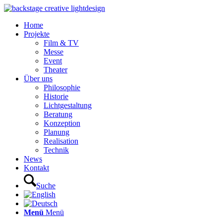
Home
Projekte
Film & TV
Messe
Event
Theater
Über uns
Philosophie
Historie
Lichtgestaltung
Beratung
Konzeption
Planung
Realisation
Technik
News
Kontakt
Suche
Menü
Menü