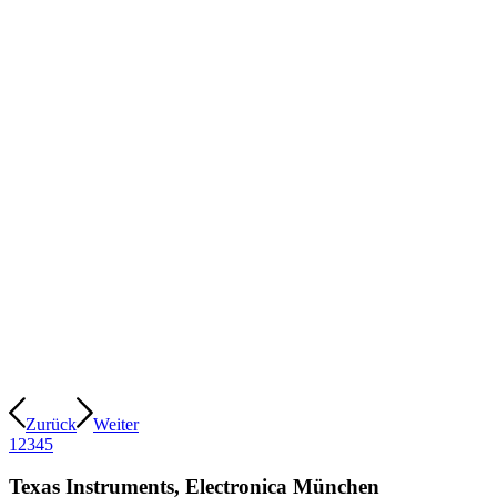
Zurück
Weiter
1
2
3
4
5
Texas Instruments, Electronica München