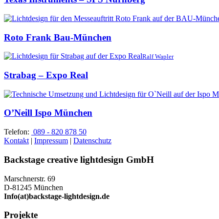
Roto Frank Bau-München
Ralf Wapler
Strabag – Expo Real
O’Neill Ispo München
Telefon:
089 - 820 878 50
Kontakt
|
Impressum
|
Datenschutz
Backstage creative lightdesign GmbH
Marschnerstr. 69
D-81245 München
Info(at)backstage-lightdesign.de
Projekte