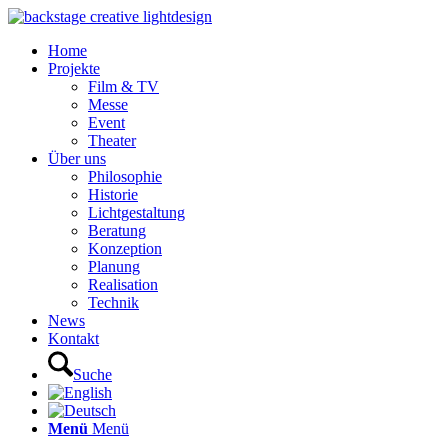
Home
Projekte
Film & TV
Messe
Event
Theater
Über uns
Philosophie
Historie
Lichtgestaltung
Beratung
Konzeption
Planung
Realisation
Technik
News
Kontakt
Suche
Menü
Menü