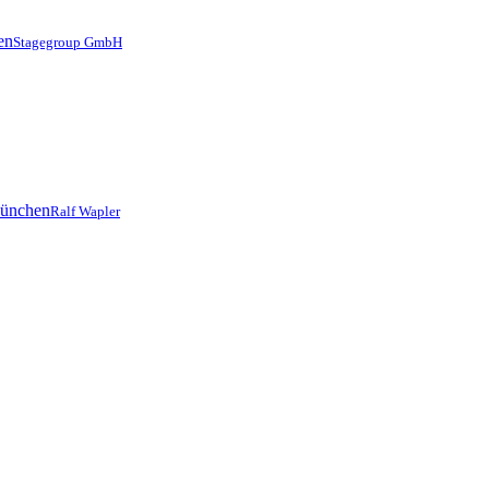
Stagegroup GmbH
Ralf Wapler