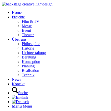
Home
Projekte
Film & TV
Messe
Event
Theater
Über uns
Philosophie
Historie
Lichtgestaltung
Beratung
Konzeption
Planung
Realisation
Technik
News
Kontakt
Suche
Menü
Menü