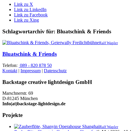
Link zu X
Link zu LinkedIn
Link zu Facebook
Link zu Xing
Schlagwortarchiv für:
Bluatschink & Friends
Ralf Wapler
Bluatschink & Friends
Telefon:
089 - 820 878 50
Kontakt
|
Impressum
|
Datenschutz
Backstage creative lightdesign GmbH
Marschnerstr. 69
D-81245 München
Info(at)backstage-lightdesign.de
Projekte
Ralf Wapler