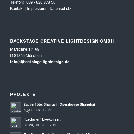
Telefon:
089 - 820 878 50
Kontakt
|
Impressum
|
Datenschutz
BACKSTAGE CREATIVE LIGHTDESIGN GMBH
Marschnerstr. 69
D-81245 München
Info(at)backstage-lightdesign.de
PROJEKTE
Zauberflöte, Shangyin Operahouse Shanghai
6. Mai 2026 - 10:44
“Lechufer” Livekonzert
23. August 2021 - 7:44