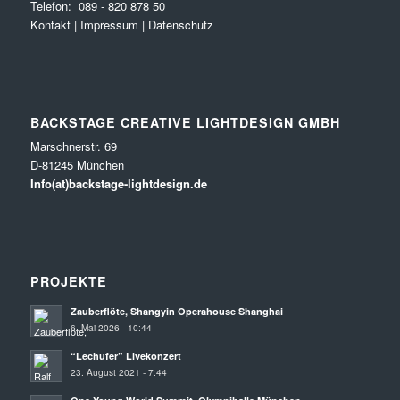
Telefon:
089 - 820 878 50
Kontakt
|
Impressum
|
Datenschutz
BACKSTAGE CREATIVE LIGHTDESIGN GMBH
Marschnerstr. 69
D-81245 München
Info(at)backstage-lightdesign.de
PROJEKTE
Zauberflöte, Shangyin Operahouse Shanghai
6. Mai 2026 - 10:44
“Lechufer” Livekonzert
23. August 2021 - 7:44