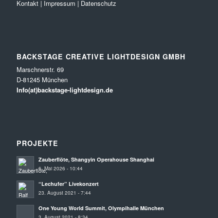
Kontakt
|
Impressum
|
Datenschutz
BACKSTAGE CREATIVE LIGHTDESIGN GMBH
Marschnerstr. 69
D-81245 München
Info(at)backstage-lightdesign.de
PROJEKTE
Zauberflöte, Shangyin Operahouse Shanghai
6. Mai 2026 - 10:44
“Lechufer” Livekonzert
23. August 2021 - 7:44
One Young World Summit, Olympihalle München
3. August 2021 - 8:34