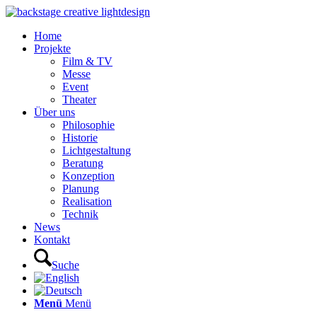
Home
Projekte
Film & TV
Messe
Event
Theater
Über uns
Philosophie
Historie
Lichtgestaltung
Beratung
Konzeption
Planung
Realisation
Technik
News
Kontakt
Suche
Menü
Menü