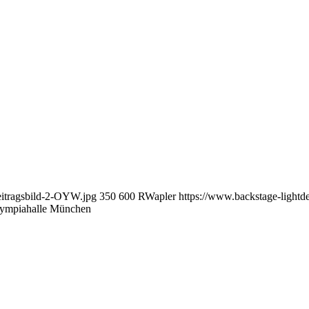
eitragsbild-2-OYW.jpg
350
600
RWapler
https://www.backstage-lightd
mpiahalle München