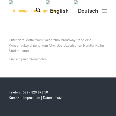
Unter dem Motto “Vom Salon zum Broadway” fand eine
Konzertaufzeichnung vom Chor des Bayerischen Rundfunks im
Studio 2 statt.
Hier ein paar Probenfotos.
1
2
3
Telefon:
089 - 820 878 50
Kontakt
|
Impressum
|
Datenschutz