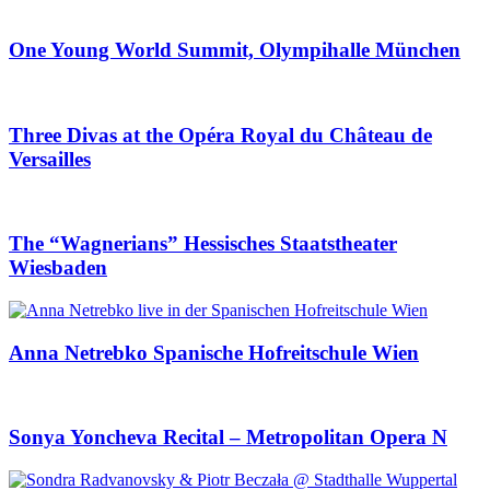
One Young World Summit, Olympihalle München
Three Divas at the Opéra Royal du Château de
Versailles
The “Wagnerians” Hessisches Staatstheater
Wiesbaden
Anna Netrebko Spanische Hofreitschule Wien
Sonya Yoncheva Recital – Metropolitan Opera N