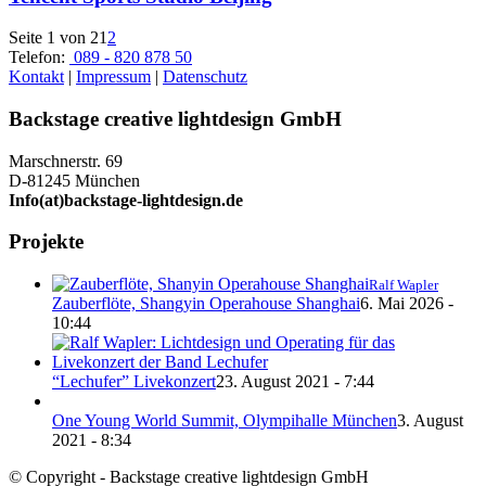
Seite 1 von 2
1
2
Telefon:
089 - 820 878 50
Kontakt
|
Impressum
|
Datenschutz
Backstage creative lightdesign GmbH
Marschnerstr. 69
D-81245 München
Info(at)backstage-lightdesign.de
Projekte
Ralf Wapler
Zauberflöte, Shangyin Operahouse Shanghai
6. Mai 2026 -
10:44
“Lechufer” Livekonzert
23. August 2021 - 7:44
One Young World Summit, Olympihalle München
3. August
2021 - 8:34
© Copyright - Backstage creative lightdesign GmbH