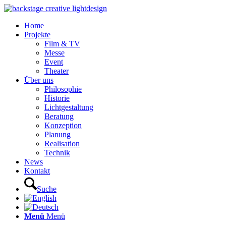
Home
Projekte
Film & TV
Messe
Event
Theater
Über uns
Philosophie
Historie
Lichtgestaltung
Beratung
Konzeption
Planung
Realisation
Technik
News
Kontakt
Suche
Menü
Menü