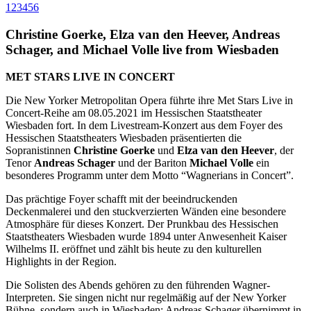
1
2
3
4
5
6
Christine Goerke, Elza van den Heever, Andreas
Schager, and Michael Volle live from Wiesbaden
MET STARS LIVE IN CONCERT
Die New Yorker Metropolitan Opera führte ihre Met Stars Live in
Concert-Reihe am 08.05.2021 im Hessischen Staatstheater
Wiesbaden fort. In dem Livestream-Konzert aus dem Foyer des
Hessischen Staatstheaters Wiesbaden präsentierten die
Sopranistinnen
Christine Goerke
und
Elza van den Heever
, der
Tenor
Andreas Schager
und der Bariton
Michael Volle
ein
besonderes Programm unter dem Motto “Wagnerians in Concert”.
Das prächtige Foyer schafft mit der beeindruckenden
Deckenmalerei und den stuckverzierten Wänden eine besondere
Atmosphäre für dieses Konzert. Der Prunkbau des Hessischen
Staatstheaters Wiesbaden wurde 1894 unter Anwesenheit Kaiser
Wilhelms II. eröffnet und zählt bis heute zu den kulturellen
Highlights in der Region.
Die Solisten des Abends gehören zu den führenden Wagner-
Interpreten. Sie singen nicht nur regelmäßig auf der New Yorker
Bühne, sondern auch in Wiesbaden: Andreas Schager übernimmt in