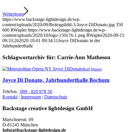
Weiterlesen
https://www.backstage-lightdesign.de/wp-
content/uploads/2020/09/Beitragsbild-3-Joyce-DiDonato.jpg
350
600
RWapler
https://www.backstage-lightdesign.de/wp-
content/uploads/2020/10/logo-150x76-1.png
RWapler
2020-09-15
09:33:26
2020-10-01 09:34:11
Joyce DiDonato in der
Jahrhunderthalle
Schlagwortarchiv für:
Carrie-Ann Matheson
Ralf Wapler
Joyce Di Donato, Jahrhunderthalle Bochum
Telefon:
089 - 820 878 50
Kontakt
|
Impressum
|
Datenschutz
Backstage creative lightdesign GmbH
Marschnerstr. 69
D-81245 München
Info(at)backstage-lightdesign.de