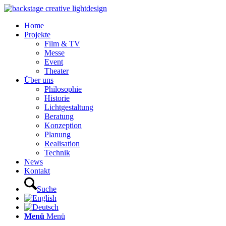
Home
Projekte
Film & TV
Messe
Event
Theater
Über uns
Philosophie
Historie
Lichtgestaltung
Beratung
Konzeption
Planung
Realisation
Technik
News
Kontakt
Suche
Menü
Menü