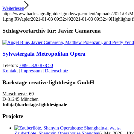
Weiterlesen
https://www.backstage-lightdesign.de/wp-content/uploads/2021/01
1.png
RWapler
2021-01-03 09:32:49
2021-01-03 09:32:49
Highlights
Schlagwortarchiv für:
Javier Camarena
Sylvestergala Metropolitan Opera
Telefon:
089 - 820 878 50
Kontakt
|
Impressum
|
Datenschutz
Backstage creative lightdesign GmbH
Marschnerstr. 69
D-81245 München
Info(at)backstage-lightdesign.de
Projekte
Ralf Wapler
Zauberflöte, Shangyin Operahouse Shanghai
6. Mai 2026 - 10: