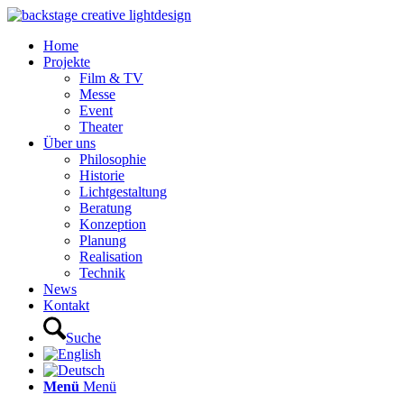
Home
Projekte
Film & TV
Messe
Event
Theater
Über uns
Philosophie
Historie
Lichtgestaltung
Beratung
Konzeption
Planung
Realisation
Technik
News
Kontakt
Suche
Menü
Menü