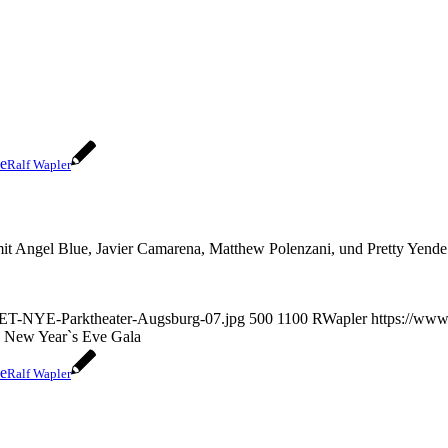
Ralf Wapler
 mit Angel Blue, Javier Camarena, Matthew Polenzani, und Pretty Yende
/MET-NYE-Parktheater-Augsburg-07.jpg
500
1100
RWapler
https://www
New Year`s Eve Gala
Ralf Wapler