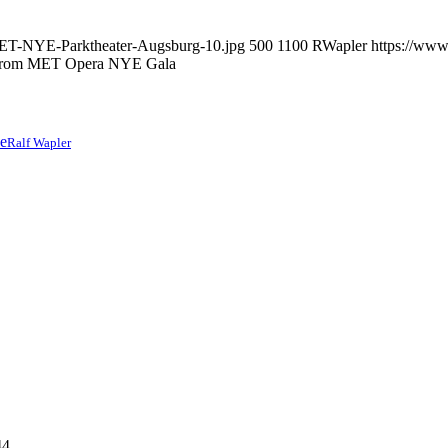
/MET-NYE-Parktheater-Augsburg-10.jpg
500
1100
RWapler
https://www
 from MET Opera NYE Gala
Ralf Wapler
44