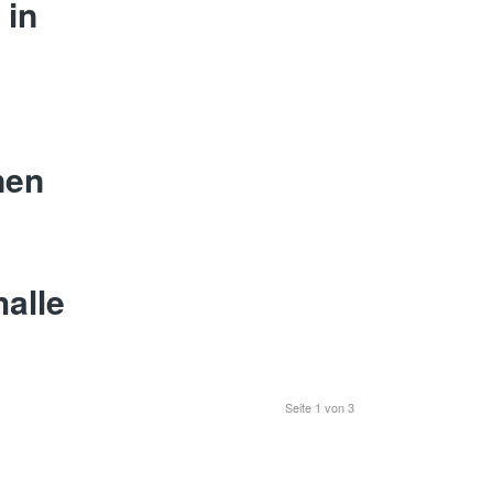
 in
nen
alle
Seite 1 von 3