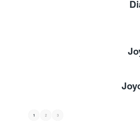
Di
Jo
Joy
2
3
1