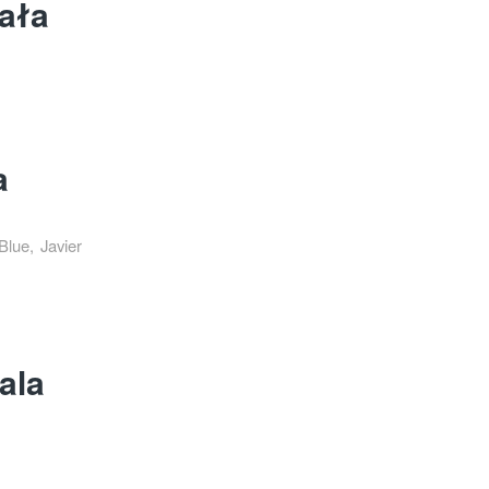
ała
a
Blue, Javier
ala