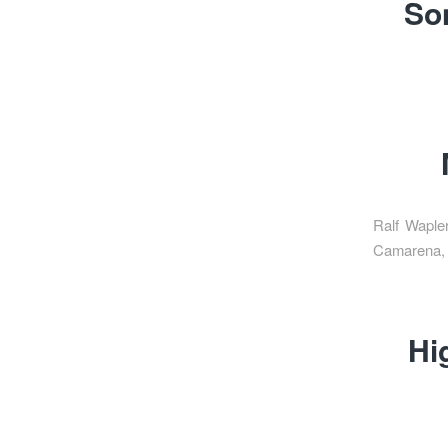
So
Ralf Wapler
Camarena, 
Hi