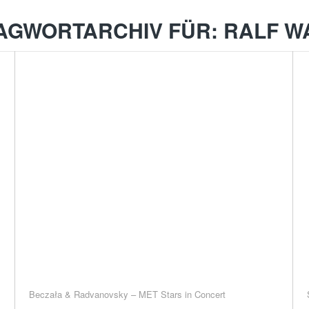
AGWORTARCHIV FÜR:
RALF W
Beczała & Radvanovsky – MET Stars in Concert