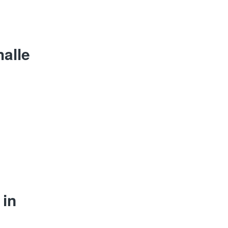
alle
 in