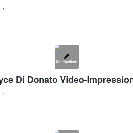
n
yce Di Donato Video-Impressio
n