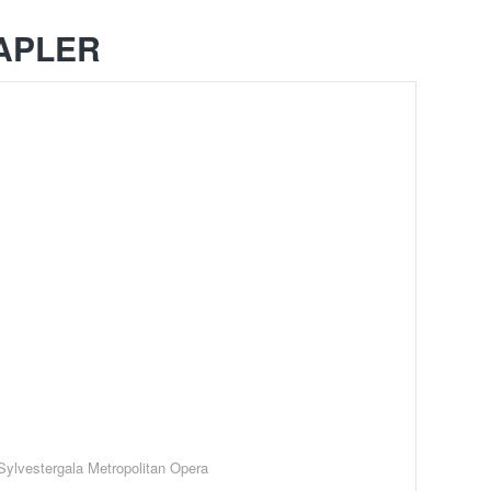
APLER
Sylvestergala Metropolitan Opera